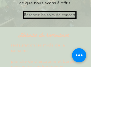
ce que nous avons à offrir.
Réservez les soirs de concert
Horaire du restaurant
restauration les midis de la
semaine
planche de charcuterie et burger
maison les vendredis soirs
Nous contacter
04 74 58 26 18
Horaire du bar
heure hiver
lundi: 8h-15h